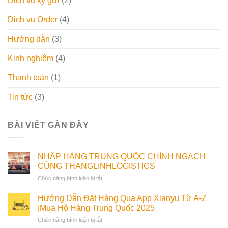
Dịch vụ ký gửi
(2)
Dịch vụ Order
(4)
Hướng dẫn
(3)
Kinh nghiệm
(4)
Thanh toán
(1)
Tin tức
(3)
BÀI VIẾT GẦN ĐÂY
NHẬP HÀNG TRUNG QUỐC CHÍNH NGẠCH
CÙNG THANGLINHLOGISTICS
ở
Chức năng bình luận bị tắt
NHẬP
HÀNG
Hướng Dẫn Đặt Hàng Qua App Xianyu Từ A-Z
TRUNG
|Mua Hộ Hàng Trung Quốc 2025
QUỐC
ở
Chức năng bình luận bị tắt
CHÍNH