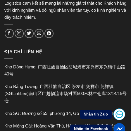
Logistics cam kết sẽ mang lại những giá trị thật cho Khách hàng
với kinh nghiệm và đội ngũ nhân viên tận tụy, có kinh nghiệm và
đầy trách nhiệm.
ĐỊA CHỈ LIÊN HỆ
Kho Đông Hưng: 广西壮族自治区防城港市东兴市东兴镇中山路
40号
Kho Bằng Tường: 广西壮族自治区 崇左市 凭祥市 凭祥镇
(SGLinhLee)南山区广越物流市场对面500米林生仓库13/14/15号
仓
Kho SG: Đường số 59, phường 14, Gò Vấp, Hồ Chí Minh
Nhắn tin Zalo
Kho Móng Cái: Hoàng Văn Thủ, Hòa Lạc, Móng Cái, Quảng
Nhắn tin Facebook