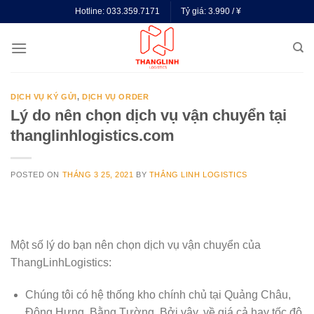
Skip
Hotline:
033.359.7171
Tỷ giá:
3.990 / ¥
to
content
DỊCH VỤ KÝ GỬI
,
DỊCH VỤ ORDER
Lý do nên chọn dịch vụ vận chuyển tại
thanglinhlogistics.com
POSTED ON
THÁNG 3 25, 2021
BY
THẮNG LINH LOGISTICS
Một số lý do bạn nên chọn dịch vụ vận chuyển của
ThangLinhLogistics:
Chúng tôi có hệ thống kho chính chủ tại Quảng Châu,
Đông Hưng, Bằng Tường. Bởi vậy, về giá cả hay tốc độ