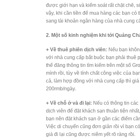
được giới hạn và kiểm soát rất chặt chẽ, s
vậy, khi cần tiền để mua hàng các bạn có 
sang tài khoản ngân hàng của nhà cung cấ
2. Một số kinh nghiệm khi tới Quảng C
+ Về thuê phiên dịch viên:
Nếu bạn không 
với nhà cung cấp bắt buộc bạn phải thuê p
thể đăng thông tin tìm kiếm trên một số G
mình rồi, tùy về tính chất công việc của 
cả, làm hợp đồng với nhà cung cấp thì gi
200rmb/ngày.
+ Về chỗ ở và đi lại:
Nếu có thông tin các
dịch viên để đặt khách sạn thuận tiện nh
bạn nên đặt khách sạn ở gần các điểm cần g
Việc di chuyển cũng đơn giản rồi vì bạn c
giá đi lại cũng được niêm yết rõ ràng rồi.