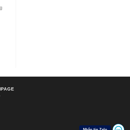
ng
NPAGE
Nhắn tin Zalo