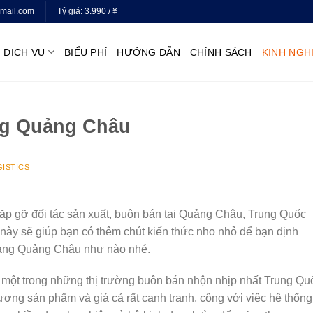
mail.com
Tỷ giá:
3.990 / ¥
DỊCH VỤ
BIỂU PHÍ
HƯỚNG DẪN
CHÍNH SÁCH
KINH NGH
ng Quảng Châu
GISTICS
ặp gỡ đối tác sản xuất, buôn bán tại Quảng Châu, Trung Quốc
này sẽ giúp bạn có thêm chút kiến thức nho nhỏ để bạn định
hàng Quảng Châu như nào nhé.
một trong những thị trường buôn bán nhộn nhịp nhất Trung Qu
ợng sản phẩm và giá cả rất cạnh tranh, cộng với việc hệ thống