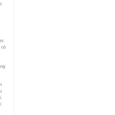
ì
ược
n có
ảng
n
u
.
c