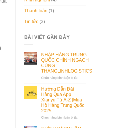
 mua
Thanh toán
(1)
Tin tức
(3)
BÀI VIẾT GẦN ĐÂY
g
g
NHẬP HÀNG TRUNG
QUỐC CHÍNH NGẠCH
CÙNG
THANGLINHLOGISTICS
ở
Chức năng bình luận bị tắt
NHẬP
HÀNG
Hướng Dẫn Đặt
TRUNG
Hàng Qua App
QUỐC
Xianyu Từ A-Z |Mua
CHÍNH
Hộ Hàng Trung Quốc
NGẠCH
2025
CÙNG
THANGLINHLOGISTICS
ở
Chức năng bình luận bị tắt
Hướng
Dẫn