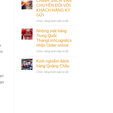
CHÍNH SÁCH VẬN
Đặt
CHUYỂN ĐỐI VỚI
Hàng
KHÁCH HÀNG KÝ
Qua
GỬI
App
Xianyu
ở
Chức năng bình luận bị tắt
Từ
CHÍNH
A-
SÁCH
Những mặt hàng
Z
VẬN
Trung Quốc
|Mua
CHUYỂN
ThangLinhLogistics
Hộ
ĐỐI
u
nhận Order online
Hàng
VỚI
Trung
KHÁCH
ên
ở
Chức năng bình luận bị tắt
Quốc
HÀNG
Những
2025
KÝ
mặt
Kinh nghiệm đánh
GỬI
hàng
hàng Quảng Châu
Trung
ở
Chức năng bình luận bị tắt
Quốc
ạn
Kinh
ThangLinhLogistics
nghiệm
nhận
bạn
đánh
Order
hàng
online
Quảng
Châu