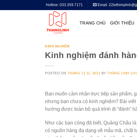
Skip
Hotline:
033.359.7171
Email:
22lethimylinh@g
to
content
TRANG CHỦ
GIỚI THIỆU
KINH NGHIỆM
Kinh nghiệm đánh hà
POSTED ON
THÁNG 12 11, 2021
BY
THẮNG LINH LO
Bạn muốn cảm nhận trực tiếp sản phẩm, g
nhưng bạn chưa có kinh nghiệm? Bài viết 
hướng được toàn bộ quá trình đi “đánh” 
Như các bạn cũng đã biết, Quảng Châu là 
có nguồn hàng đa dạng về mẫu mã, chất lư