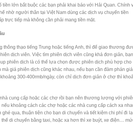
ố tiền lớn bắt buộc các bạn phải khai báo với Hải Quan. Chính v
thể nhờ người thân tại Việt Nam dùng các dịch vụ chuyển tiền
p trực tiếp mà không cần phải mang tiền mặt.
hâu
thông thạo tiếng Trung hoặc tiếng Anh, thì để giao thương đ
hiên dịch viên. Việc tìm phiên dịch viên cũng khá đơn giản, bạ
roup phiên dịch là có thể lựa chọn được phiên dịch phù hợp cho
bạn mà giá phiên dịch cũng khác nhau, nếu bạn cần đàm phán giá
á khoảng 300-400rmb/ngày, còn chỉ dịch đơn giản ở chợ thì kho
 nhà cung cấp hoặc các chợ rồi bạn nên thương lượng với phiê
ất, nếu khoảng cách các chợ hoặc các nhà cung cấp cách xa nha
hé qua, thuận tiện cho bạn di chuyển và tiết kiệm chi phí đi lại
ó thể di chuyển bằng taxi, hoặc xa hơn thì xe buýt, xe điện… mứ