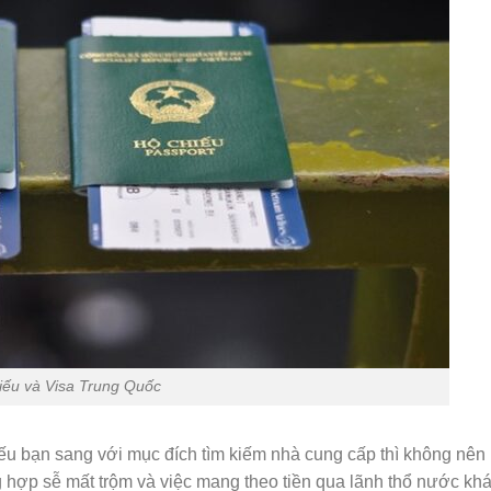
iếu và Visa Trung Quốc
u bạn sang với mục đích tìm kiếm nhà cung cấp thì không nên
g hợp sễ mất trộm và việc mang theo tiền qua lãnh thổ nước kh