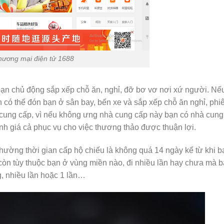
thương mại điện tử 1688
bạn chủ động sắp xếp chỗ ăn, nghỉ, đỡ bơ vơ nơi xứ người. Nế
n có thể đón bạn ở sân bay, bến xe và sắp xếp chỗ ăn nghỉ, phi
 cung cấp, vì nếu không ưng nhà cung cấp này bạn có nhà cung
h giá cả phục vụ cho việc thương thảo được thuận lợi.
ường thời gian cấp hộ chiếu là không quá 14 ngày kể từ khi b
 còn tùy thuộc bạn ở vùng miền nào, đi nhiều lần hay chưa mà 
g, nhiều lần hoặc 1 lần…