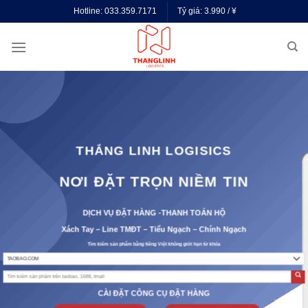
Skip
Hotline:
033.359.7171
Tỷ giá:
3.990 / ¥
to
content
THẮNG LINH LOGISICS
NƠI ĐẶT TRỌN NIỀM TIN
DỊCH VỤ ĐẶT HÀNG -THANH TOÁN HỘ
Xách Tay – Line TMĐT – Tiểu Ngạch – Chính Ngạch
Tìm kiếm sản phẩm bằng tiếng Việt không giới hạn từ khóa
CÀI ĐẶT CÔNG CỤ ĐẶT HÀNG